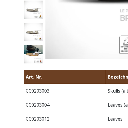
Art. Nr.
Bezeichn
CC0203003
Skulls (alt
CC0203004
Leaves (al
CC0203012
Leaves