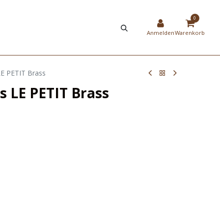
HIER
NEW
0
STRIERUNG
SHOP
Anmelden
Warenkorb
LE PETIT Brass
s LE PETIT Brass