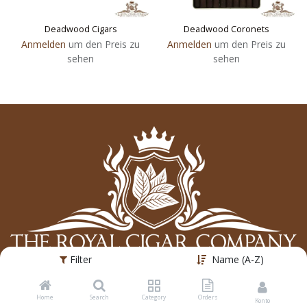
Deadwood Cigars
Deadwood Coronets
Anmelden
um den Preis zu
Anmelden
um den Preis zu
sehen
sehen
Filter
Name (A-Z)
The Royal Cigar Company AG
Home
Search
Category
Orders
Konto