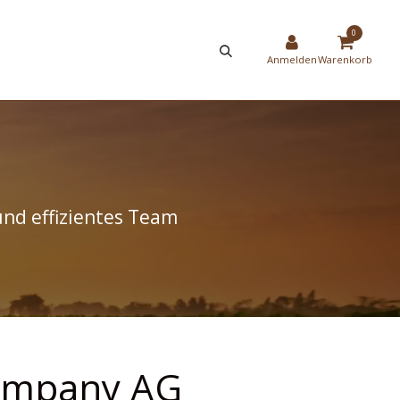
HIER
NEW
0
STRIERUNG
SHOP
Anmelden
Warenkorb
und effizientes Team
Company AG