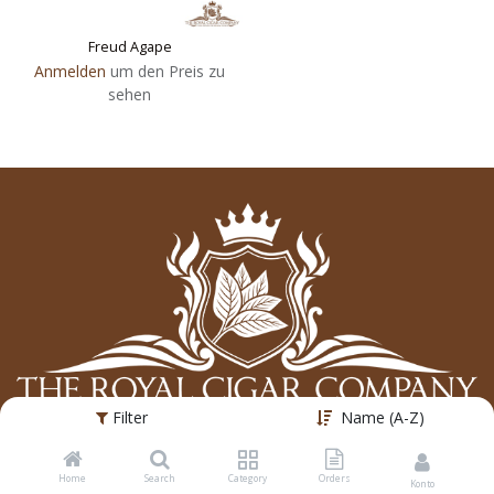
Freud Agape
Anmelden
um den Preis zu
sehen
Filter
Name (A-Z)
The Royal Cigar Company AG
Home
Search
Category
Orders
Konto