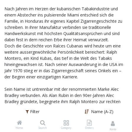
Nach Jahren im Herzen der kubanischen Tabakindustrie und
einem Abstecher ins pulsierende Miami entschied sich die
Familie, in Honduras ihr eigenes Kapitel Zigarrengeschichte zu
schreiben. In ihrer Manufaktur verbinden sie traditionelle
Handwerkskunst mit höchsten Qualitätsansprüchen und sind
dabei fest in dem reichen Erbe ihrer Heimat verwurzelt.
Doch die Geschichte von Raíces Cubanas wird heute um eine
weitere aussergewöhnliche Persönlichkeit bereichert: Ralph
Montero, ein Kind Kubas, das tief in die Welt des Tabaks
hineingewachsen ist. Nach seiner Auswanderung in die USA im
Jahr 1970 stieg er in das Zigarrengeschäft seines Onkels ein –
der Beginn einer einzigartigen Karriere.
Sein Name ist untrennbar mit der renommierten Marke Alec
Bradley verbunden. Als Alan Rubin in den 90er-Jahren Alec
Bradley gründete, begegnete ihm Ralph Montero zur rechten
Zeit, denn Alec Bradley kämpfte damals mit den Nachwehen
Filter
Name (A-Z)
des Zigarrenbooms und suchte nach frischer Expertise und
Stabilität. Montero brachte all das mit – und noch deutlich mehr:
einen Instinkt für feine Blends, langjährige Kontakte bis nach
Home
Search
Category
Orders
Konto