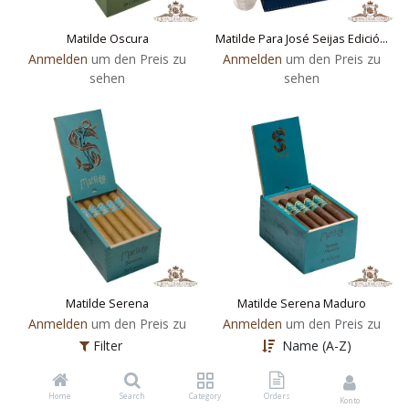
Matilde Oscura
Matilde Para José Seijas Edición Limitada
Anmelden
um den Preis zu
Anmelden
um den Preis zu
sehen
sehen
Matilde Serena
Matilde Serena Maduro
Anmelden
um den Preis zu
Anmelden
um den Preis zu
sehen
sehen
Filter
Name (A-Z)
Home
Search
Category
Orders
Konto