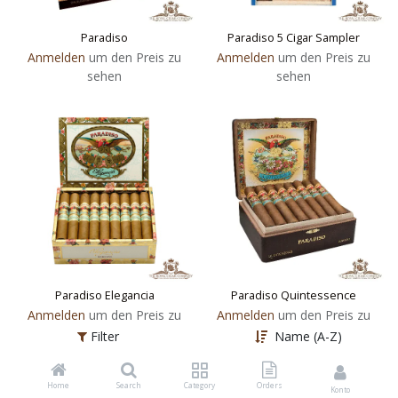
Paradiso
Paradiso 5 Cigar Sampler
Anmelden
um den Preis zu
Anmelden
um den Preis zu
sehen
sehen
Paradiso Elegancia
Paradiso Quintessence
Anmelden
um den Preis zu
Anmelden
um den Preis zu
sehen
sehen
Filter
Name (A-Z)
Home
Search
Category
Orders
Konto