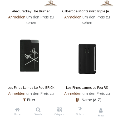
Alec Bradley The Burner
Gilbert de Montsalvat Triple Jetflame-Feuerzeug
Anmelden
um den Preis zu
Anmelden
um den Preis zu
sehen
sehen
Les Fines Lames Le Feu BRICK
Les Fines Lames Le Feu RS
Anmelden
um den Preis zu
Anmelden
um den Preis zu
sehen
sehen
Filter
Name (A-Z)
Home
Search
Category
Orders
Konto