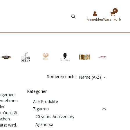
HIER
NEW
0
STRIERUNG
SHOP
Anmelden
Warenkorb
Sortieren nach :
Name (A-Z)
Kategorien
ngagement
ternehmen
Alle Produkte
der
Zigarren
 Qualität
20 years Anniversary
ischen
Aganorsa
tzt wird.