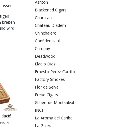
Ashton
nossen!
Blackened Cigars
tigen
Charatan
 breiten
Chateau Diadem
und wird
Chinchalero
Confidenciaal
Cumpay
Deadwood
Eladio Diaz
Ernesto Perez-Carrillo
Factory Smokes
Flor de Selva
Freud Cigars
Gilbert de Montsalvat
INCH
Aganorsa Leaf La Validación Connecticut
La Aroma del Caribe
eis zu
La Galera