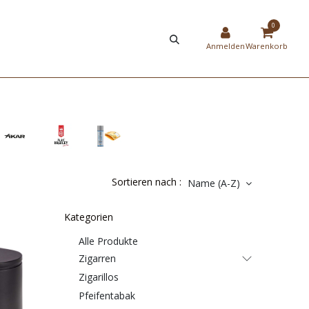
HIER
NEW
0
STRIERUNG
SHOP
Anmelden
Warenkorb
Sortieren nach :
Name (A-Z)
Kategorien
Alle Produkte
Zigarren
Zigarillos
Pfeifentabak