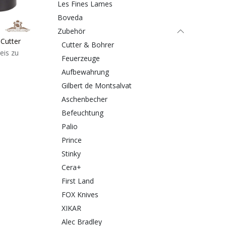
Les Fines Lames
Boveda
Zubehör
 Cutter
Cutter & Bohrer
eis zu
Feuerzeuge
Aufbewahrung
Gilbert de Montsalvat
Aschenbecher
Befeuchtung
Palio
Prince
Stinky
Cera+
First Land
FOX Knives
XIKAR
Alec Bradley