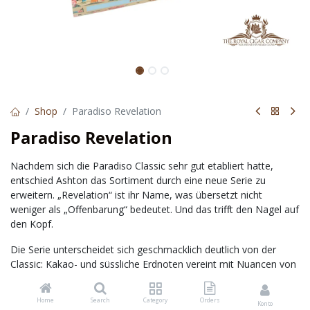
Shop
Paradiso Revelation
Paradiso Revelation
Nachdem sich die Paradiso Classic sehr gut etabliert hatte,
entschied Ashton das Sortiment durch eine neue Serie zu
erweitern. „Revelation“ ist ihr Name, was übersetzt nicht
weniger als „Offenbarung“ bedeutet. Und das trifft den Nagel auf
den Kopf.
Die Serie unterscheidet sich geschmacklich deutlich von der
Classic: Kakao- und süssliche Erdnoten vereint mit Nuancen von
Leder und weissem Pfeffer. Die Zigarren entwickeln eine zarte
Süsse, die mit Zedernholz- und Nussaromen unterlegt wird. Eine
Home
Search
Category
Orders
Konto
harmonische Zigarre mittlerer Stärke