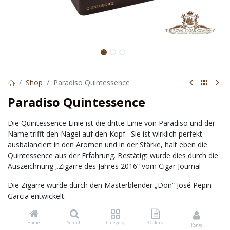
Shop
Paradiso Quintessence
Paradiso Quintessence
Die Quintessence Linie ist die dritte Linie von Paradiso und der
Name trifft den Nagel auf den Kopf. Sie ist wirklich perfekt
ausbalanciert in den Aromen und in der Stärke, halt eben die
Quintessence aus der Erfahrung. Bestätigt wurde dies durch die
Auszeichnung „Zigarre des Jahres 2016“ vom Cigar Journal
Die Zigarre wurde durch den Masterblender „Don“ José Pepin
Garcia entwickelt.
Die Paradiso-Zigarren konnten sich zuerst in Amerika einen
Home
Search
Category
Orders
Namen machen, allerdings hier unter dem Namen „San
Konto