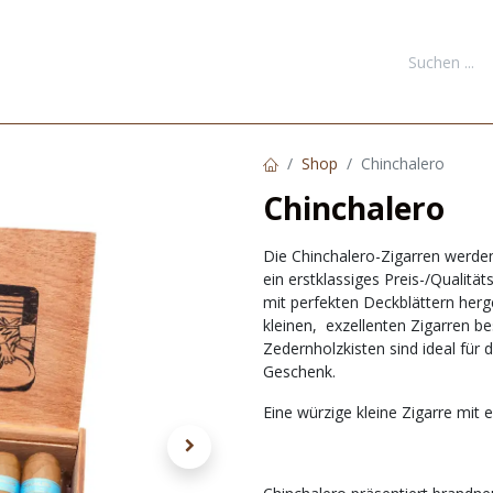
FORMATIONEN
DOWNLOADS
KONTAKT
NEUKUNDE REGI
Shop
Chinchalero
Chinchalero
Die Chinchalero-Zigarren werden
ein erstklassiges Preis-/Qualitä
mit perfekten Deckblättern herg
kleinen, exzellenten Zigarren be
Zedernholzkisten sind ideal für
Geschenk.
Eine würzige kleine Zigarre mit