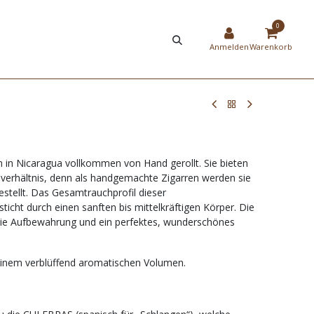
HIER
NEW
0
STRIERUNG
SHOP
Anmelden
Warenkorb
 in Nicaragua vollkommen von Hand gerollt. Sie bieten
tsverhältnis, denn als handgemachte Zigarren werden sie
estellt. Das Gesamtrauchprofil dieser
sticht durch einen sanften bis mittelkräftigen Körper. Die
 die Aufbewahrung und ein perfektes, wunderschönes
 einem verblüffend aromatischen Volumen.