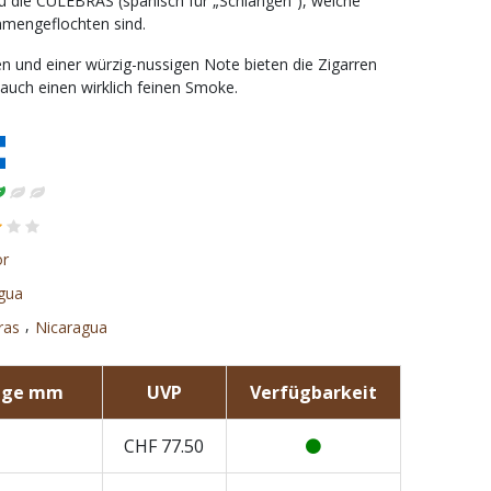
u die CULEBRAS (spanisch für „Schlangen“), welche
ammengeflochten sind.
 und einer würzig-nussigen Note bieten die Zigarren
auch einen wirklich feinen Smoke.
or
gua
,
ras
Nicaragua
nge mm
UVP
Verfügbarkeit
CHF
77.50