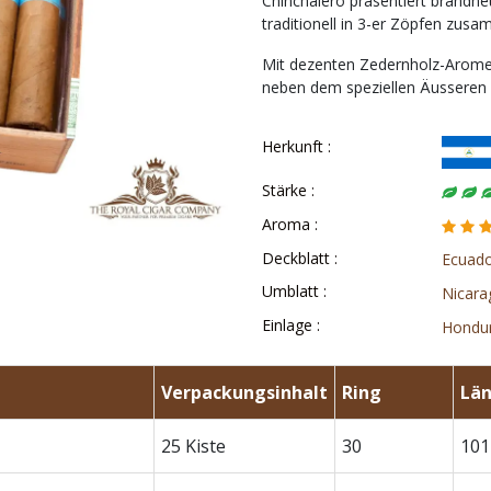
Chinchalero präsentiert brandne
traditionell in 3-er Zöpfen zus
Mit dezenten Zedernholz-Aromen
neben dem speziellen Äusseren 
Herkunft :
Stärke :
Aroma :
Deckblatt :
Ecuad
Umblatt :
Nicara
Einlage :
Hondu
Verpackungsinhalt
Ring
Lä
25 Kiste
30
101