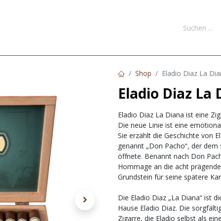
FORMATIONEN
DOWNLOADS
KONTAKT
NEUKUNDE REGI
Shop
Eladio Diaz La Di
Eladio Diaz La 
Eladio Diaz La Diana ist eine Zi
Die neue Linie ist eine emotion
Sie erzählt die Geschichte von 
genannt „Don Pacho“, der dem s
öffnete. Benannt nach Don Pacho
Hommage an die acht prägenden 
Grundstein für seine spätere Karr
Die Eladio Diaz „La Diana“ ist 
Hause Eladio Diaz. Die sorgfält
Zigarre, die Eladio selbst als e