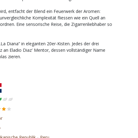
ird, entfacht der Blend ein Feuerwerk der Aromen:
nvergleichliche Komplexität fliessen wie ein Quell an
 ordnen. Eine sensorische Reise, die Zigarrenliebhaber so
„La Diana“ in eleganten 20er-Kisten. Jedes der drei
nz an Eladio Diaz' Mentor, dessen vollständiger Name
las zieren.
or
o
,
kanische Republik
Peru