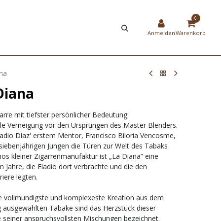
HIER
NEW
0
STRIERUNG
SHOP
Anmelden
Warenkorb
ana
Diana
garre mit tiefster persönlicher Bedeutung.
ale Verneigung vor den Ursprüngen des Master Blenders.
Eladio Díaz' erstem Mentor, Francisco Biloria Vencosme,
iebenjährigen Jungen die Türen zur Welt des Tabaks
s kleiner Zigarrenmanufaktur ist „La Diana” eine
Jahre, die Eladio dort verbrachte und die den
iere legten.
die vollmundigste und komplexeste Kreation aus dem
ig ausgewählten Tabake sind das Herzstück dieser
ine seiner anspruchsvollsten Mischungen bezeichnet.