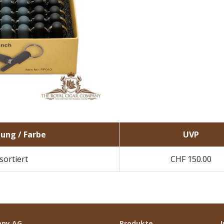
ung / Farbe
UVP
sortiert
CHF
150.00
any AG
Produkte