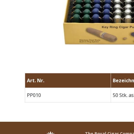
Art. Nr.
Bezeichn
PP010
50 Stk. as
The Royal Cigar Comp