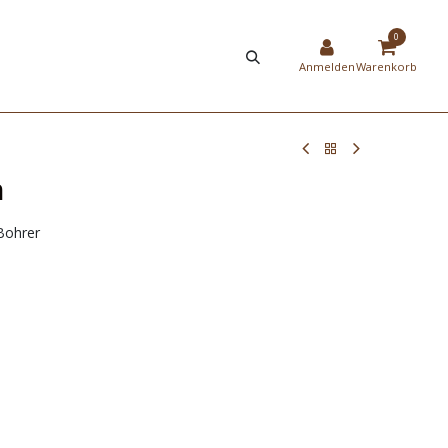
HIER
NEW
0
STRIERUNG
SHOP
Anmelden
Warenkorb
h
-Bohrer