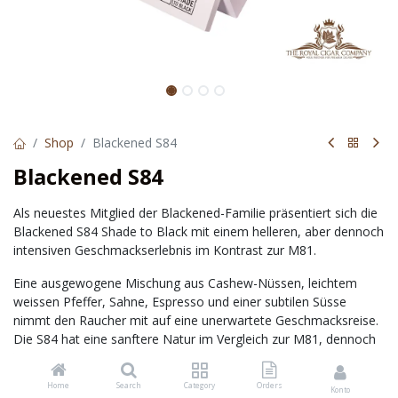
Shop
Blackened S84
Blackened S84
Als neuestes Mitglied der Blackened-Familie präsentiert sich die
Blackened S84 Shade to Black mit einem helleren, aber dennoch
intensiven Geschmackserlebnis im Kontrast zur M81.
Eine ausgewogene Mischung aus Cashew-Nüssen, leichtem
weissen Pfeffer, Sahne, Espresso und einer subtilen Süsse
nimmt den Raucher mit auf eine unerwartete Geschmacksreise.
Die S84 hat eine sanftere Natur im Vergleich zur M81, dennoch
bietet die S84 einen vollen Körper dank dem raffinierten Blend.
Home
Search
Category
Orders
Mit ihrem seidigen Ecuadorian Connecticut Shade Wrapper
Konto