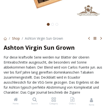
Shop
Ashton Virgin Sun Grown
Ashton Virgin Sun Grown
Für diese kraftvolle Serie werden nur Blätter der oberen
Ernteabschnitte ausgesucht, die besonders viel Sonne
abbekommen haben. Der Blend wird von Carlos Fuente jun. aus
vier bis fünf Jahre lang gereiften dominikanischen Tabaken
zusammengestellt. Das Deckblatt wird in Ecuador
ausschliesslich für die VSG-Serie gezogen. Das Ergebnis ist die
für Ashton typisch perfekte Abstimmung von Komplexität und
Charakter. Das Cigar Journal beschrieb die Zigarre
folgendermassen: „Wer vollmundige Zigarren und ein
berauschendes Geschmackserlebnis mit einem komplexen,
Home
Search
Category
Orders
Konto