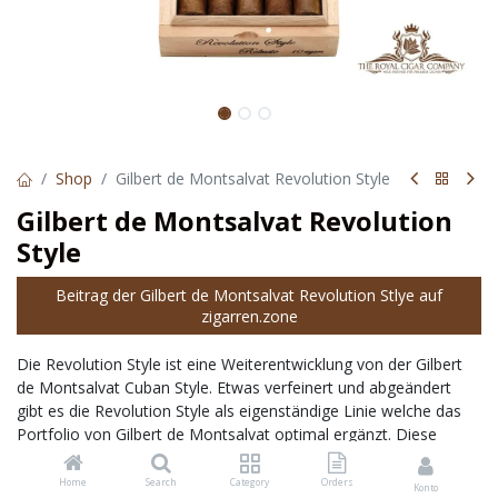
Shop
Gilbert de Montsalvat Revolution Style
Gilbert de Montsalvat Revolution
Style
Beitrag der Gilbert de Montsalvat Revolution Stlye auf
zigarren.zone
Die Revolution Style ist eine Weiterentwicklung von der Gilbert
de Montsalvat Cuban Style. Etwas verfeinert und abgeändert
gibt es die Revolution Style als eigenständige Linie welche das
Portfolio von Gilbert de Montsalvat optimal ergänzt. Diese
Zigarre besticht nicht nur durch einen ausgezeichneten
Rauchgenuss, sondern vor allem auch durch das perfekte Preis
Home
Search
Category
Orders
Konto