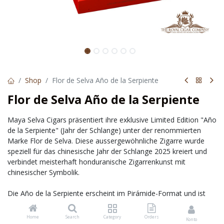
Shop
Flor de Selva Año de la Serpiente
Flor de Selva Año de la Serpiente
Maya Selva Cigars präsentiert ihre exklusive Limited Edition "Año
de la Serpiente" (Jahr der Schlange) unter der renommierten
Marke Flor de Selva. Diese aussergewöhnliche Zigarre wurde
speziell für das chinesische Jahr der Schlange 2025 kreiert und
verbindet meisterhaft honduranische Zigarrenkunst mit
chinesischer Symbolik.
Die Año de la Serpiente erscheint im Pirámide-Format und ist
auf 2.025 Kisten à 10 Stück limitiert. Der sorgfältig komponierte
Blend besteht aus einem Deckblatt aus Jamastrán, Honduras,
Home
Search
Category
Orders
Konto