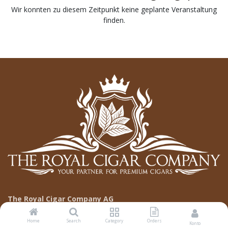
Wir konnten zu diesem Zeitpunkt keine geplante Veranstaltung
finden.
The Royal Cigar Company AG
Die The Royal Cigar Company AG ist ein führendes
Home
Search
Category
Orders
Konto
Unternehmen in der Schweiz, spezialisiert auf den Import von