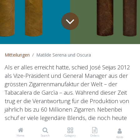
Mitteilungen
Matilde Serena und Oscura
Als er alles erreicht hatte, schied José Seijas 2012
als Vize-Präsident und General Manager aus der
grössten Zigarrenmanufaktur der Welt – der
Tabacalera de Garcìa – aus. Während dieser Zeit
trug er die Verantwortung für die Produktion von
jährlich bis zu 60 Millionen Zigarren. Nebenbei
schuf er viele legendäre Blends, die noch heute
sehr erfolgreich auf dem Markt sind. Statt in den
wohlverdienten Ruhestand zu gehen, fing er noch
Home
Search
Category
Orders
Konto