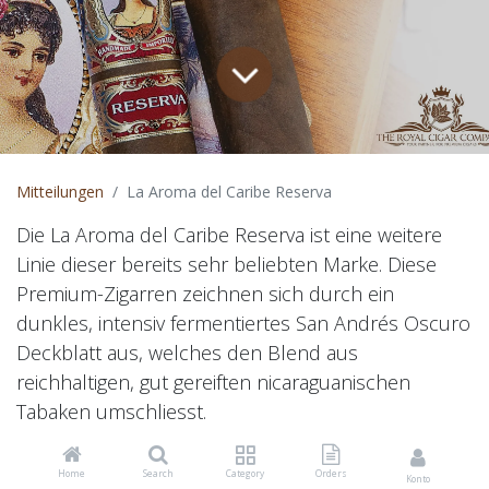
Mitteilungen
La Aroma del Caribe Reserva
Die La Aroma del Caribe Reserva ist eine weitere
Linie dieser bereits sehr beliebten Marke. Diese
Premium-Zigarren zeichnen sich durch ein
dunkles, intensiv fermentiertes San Andrés Oscuro
Deckblatt aus, welches den Blend aus
reichhaltigen, gut gereiften nicaraguanischen
Tabaken umschliesst.
Die Zigarren bieten ein reiches
Home
Search
Category
Orders
Konto
Geschmackserlebnis mit Noten von dunkler