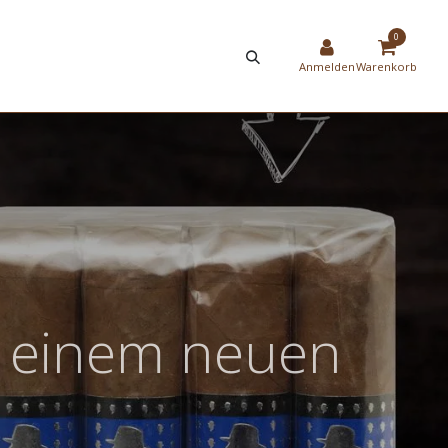
HIER
NEW
0
STRIERUNG
SHOP
Anmelden
Warenkorb
in einem neuen