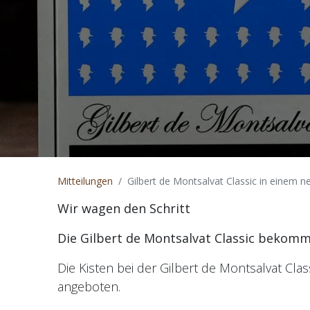
Mitteilungen
Gilbert de Montsalvat Classic in einem n
Wir wagen den Schritt
Die Gilbert de Montsalvat Classic bekom
Die Kisten bei der Gilbert de Montsalvat Cla
angeboten.