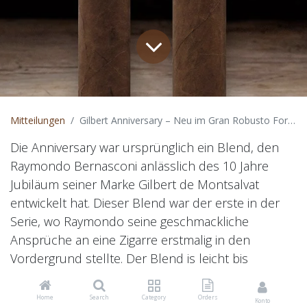
Mitteilungen
Gilbert Anniversary – Neu im Gran Robusto Format erhältlich
Die Anniversary war ursprünglich ein Blend, den
Raymondo Bernasconi anlässlich des 10 Jahre
Jubiläum seiner Marke Gilbert de Montsalvat
entwickelt hat. Dieser Blend war der erste in der
Serie, wo Raymondo seine geschmackliche
Ansprüche an eine Zigarre erstmalig in den
Vordergrund stellte. Der Blend is leicht bis
mittelkräftig, jedoch sehr aromatisch. Der grosse
Erfolg dieses Blends hat dazu geführt, dass aus
Home
Search
Category
Orders
Konto