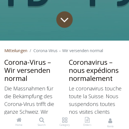
Mitteilungen
Corona-Virus – Wir versenden normal
Corona-Virus –
Coronavirus –
Wir versenden
nous expédions
normal
normalement
Die Massnahmen für
Le coronavirus touche
die Bekämpfung des
toute la Suisse. Nous
Corona-Virus trifft die
suspendons toutes
ganze Schweiz. Wir
nos visites clients
haben alle unsere
jusqu’à nouvel ordre et
Home
Search
Category
Orders
Kundenbesuche bis auf
annulons tous nos
Konto