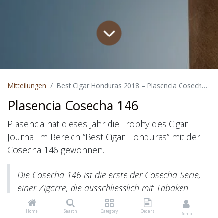
Mitteilungen
Best Cigar Honduras 2018 – Plasencia Cosecha 146
Plasencia Cosecha 146
Plasencia hat dieses Jahr die Trophy des Cigar
Journal im Bereich “Best Cigar Honduras” mit der
Cosecha 146 gewonnen.
Die Cosecha 146 ist die erste der Cosecha-Serie,
einer Zigarre, die ausschliesslich mit Tabaken
der Ernte 2011-2012 aus den Farmen von
Plasencias in Nicaragua und Honduras
Home
Search
Category
Orders
Konto