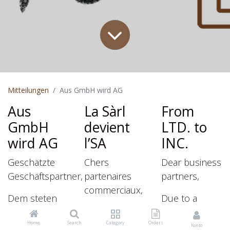
Mitteilungen
Aus GmbH wird AG
Aus
La Sàrl
From
GmbH
devient
LTD. to
wird AG
l’SA
INC.
Geschätzte
Chers
Dear business
Geschäftspartner,
partenaires
partners,
commerciaux,
Dem steten
Due to a
Wachstum
Afin de faire
steady growth
unserer Firma
face à la
of our
Home
Search
Category
Orders
Konto