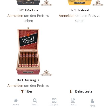
INCH Maduro
INCH Natural
Anmelden
um den Preis zu
Anmelden
um den Preis zu
sehen
sehen
INCH Nicaragua
Anmelden
um den Preis zu
sehen
Filter
Beliebteste
Home
Search
Category
Orders
Konto