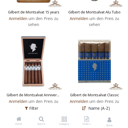
Gilbert de Montsalvat 15 years
Gilbert de Montsalvat Alu Tubo
Anmelden
um den Preis zu
Anmelden
um den Preis zu
sehen
sehen
Gilbert de Montsalvat Anniversary
Gilbert de Montsalvat Classic
Anmelden
um den Preis zu
Anmelden
um den Preis zu
sehen
sehen
Filter
Name (A-Z)
Home
Search
Category
Orders
Konto