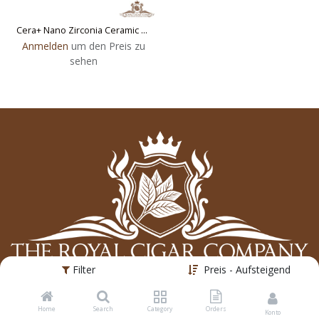
Cera+ Nano Zirconia Ceramic Cigar Cutter
Anmelden
um den Preis zu
sehen
Filter
Preis - Aufsteigend
The Royal Cigar Company AG
Home
Search
Category
Orders
Konto