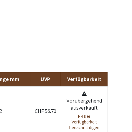
änge mm
UVP
Verfügbarkeit
Vorübergehend
ausverkauft
2
CHF
56.70
Bei
Verfügbarkeit
benachrichtigen