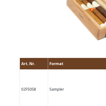
Art. Nr.
Format
02FS058
Sampler