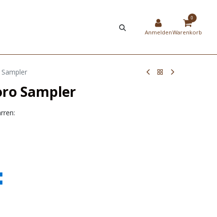
HIER
NEW
0
STRIERUNG
SHOP
Anmelden
Warenkorb
o Sampler
Toro Sampler
rren: